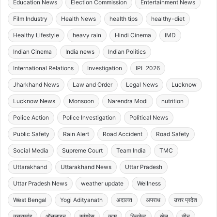
Education News
Election Commission
Entertainment News
Film Industry
Health News
health tips
healthy-diet
Healthy Lifestyle
heavy rain
Hindi Cinema
IMD
Indian Cinema
India news
Indian Politics
International Relations
Investigation
IPL 2026
Jharkhand News
Law and Order
Legal News
Lucknow
Lucknow News
Monsoon
Narendra Modi
nutrition
Police Action
Police Investigation
Political News
Public Safety
Rain Alert
Road Accident
Road Safety
Social Media
Supreme Court
Team India
TMC
Uttarakhand
Uttarakhand News
Uttar Pradesh
Uttar Pradesh News
weather update
Wellness
West Bengal
Yogi Adityanath
अदालत
अपराध
उत्तर प्रदेश
उत्तराखंड
ऑनलाइन
कांग्रेस
काम
क्रिकेट
खेल
चीन