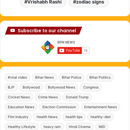
Vrishabh Rashi
zodiac signs
Subscribe to our channel
#viral video
Bihar News
Bihar Police
Bihar Politics
BJP
Bollywood
Bollywood News
Congress
Cricket News
Crime News
Donald Trump
Education News
Election Commission
Entertainment News
Film Industry
Health News
health tips
healthy-diet
Healthy Lifestyle
heavy rain
Hindi Cinema
IMD