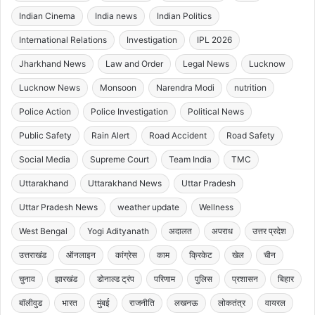
Indian Cinema
India news
Indian Politics
International Relations
Investigation
IPL 2026
Jharkhand News
Law and Order
Legal News
Lucknow
Lucknow News
Monsoon
Narendra Modi
nutrition
Police Action
Police Investigation
Political News
Public Safety
Rain Alert
Road Accident
Road Safety
Social Media
Supreme Court
Team India
TMC
Uttarakhand
Uttarakhand News
Uttar Pradesh
Uttar Pradesh News
weather update
Wellness
West Bengal
Yogi Adityanath
अदालत
अपराध
उत्तर प्रदेश
उत्तराखंड
ऑनलाइन
कांग्रेस
काम
क्रिकेट
खेल
चीन
चुनाव
झारखंड
डोनाल्ड ट्रंप
परिणाम
पुलिस
प्रशासन
बिहार
बॉलीवुड
भारत
मुंबई
राजनीति
लखनऊ
लोकतंत्र
वायरल