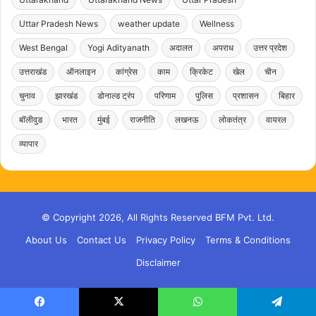
Uttar Pradesh News
weather update
Wellness
West Bengal
Yogi Adityanath
अदालत
अपराध
उत्तर प्रदेश
उत्तराखंड
ऑनलाइन
कांग्रेस
काम
क्रिकेट
खेल
चीन
चुनाव
झारखंड
डोनाल्ड ट्रंप
परिणाम
पुलिस
प्रशासन
बिहार
बॉलीवुड
भारत
मुंबई
राजनीति
लखनऊ
लोकतंत्र
वायरल
व्यापार
© Copyright 2026, All Rights Reserved BFM Pvt. Ltd.
About Us
Contact Us
Privacy Policy
Terms & Conditions
Disclaimer
Facebook
X
WhatsApp
Telegram