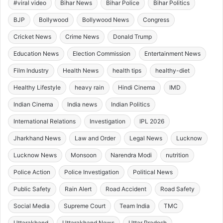
#viral video
Bihar News
Bihar Police
Bihar Politics
BJP
Bollywood
Bollywood News
Congress
Cricket News
Crime News
Donald Trump
Education News
Election Commission
Entertainment News
Film Industry
Health News
health tips
healthy-diet
Healthy Lifestyle
heavy rain
Hindi Cinema
IMD
Indian Cinema
India news
Indian Politics
International Relations
Investigation
IPL 2026
Jharkhand News
Law and Order
Legal News
Lucknow
Lucknow News
Monsoon
Narendra Modi
nutrition
Police Action
Police Investigation
Political News
Public Safety
Rain Alert
Road Accident
Road Safety
Social Media
Supreme Court
Team India
TMC
Uttarakhand
Uttarakhand News
Uttar Pradesh