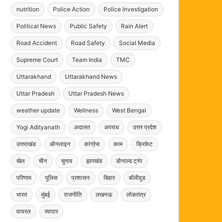
nutrition
Police Action
Police Investigation
Political News
Public Safety
Rain Alert
Road Accident
Road Safety
Social Media
Supreme Court
Team India
TMC
Uttarakhand
Uttarakhand News
Uttar Pradesh
Uttar Pradesh News
weather update
Wellness
West Bengal
Yogi Adityanath
अदालत
अपराध
उत्तर प्रदेश
उत्तराखंड
ऑनलाइन
कांग्रेस
काम
क्रिकेट
खेल
चीन
चुनाव
झारखंड
डोनाल्ड ट्रंप
परिणाम
पुलिस
प्रशासन
बिहार
बॉलीवुड
भारत
मुंबई
राजनीति
लखनऊ
लोकतंत्र
वायरल
व्यापार