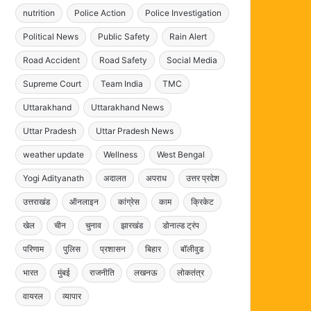
nutrition
Police Action
Police Investigation
Political News
Public Safety
Rain Alert
Road Accident
Road Safety
Social Media
Supreme Court
Team India
TMC
Uttarakhand
Uttarakhand News
Uttar Pradesh
Uttar Pradesh News
weather update
Wellness
West Bengal
Yogi Adityanath
अदालत
अपराध
उत्तर प्रदेश
उत्तराखंड
ऑनलाइन
कांग्रेस
काम
क्रिकेट
खेल
चीन
चुनाव
झारखंड
डोनाल्ड ट्रंप
परिणाम
पुलिस
प्रशासन
बिहार
बॉलीवुड
भारत
मुंबई
राजनीति
लखनऊ
लोकतंत्र
वायरल
व्यापार