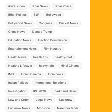
#viral video
Bihar News
Bihar Police
Bihar Politics
BJP
Bollywood
Bollywood News
Congress
Cricket News
Crime News
Donald Trump
Education News
Election Commission
Entertainment News
Film Industry
Health News
health tips
healthy-diet
Healthy Lifestyle
heavy rain
Hindi Cinema
IMD
Indian Cinema
India news
Indian Politics
International Relations
Investigation
IPL 2026
Jharkhand News
Law and Order
Legal News
Lucknow
Lucknow News
Monsoon
Narendra Modi