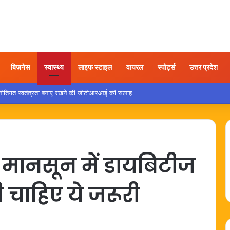
बिज़नेस
स्वास्थ्य
लाइफ स्टाइल
वायरल
स्पोर्ट्स
उत्तर प्रदेश
 नीतिगत स्वतंत्रता बनाए रखने की जीटीआरआई की सलाह
मानसून में डायबिटीज
 चाहिए ये जरूरी