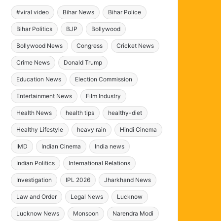
#viral video
Bihar News
Bihar Police
Bihar Politics
BJP
Bollywood
Bollywood News
Congress
Cricket News
Crime News
Donald Trump
Education News
Election Commission
Entertainment News
Film Industry
Health News
health tips
healthy-diet
Healthy Lifestyle
heavy rain
Hindi Cinema
IMD
Indian Cinema
India news
Indian Politics
International Relations
Investigation
IPL 2026
Jharkhand News
Law and Order
Legal News
Lucknow
Lucknow News
Monsoon
Narendra Modi