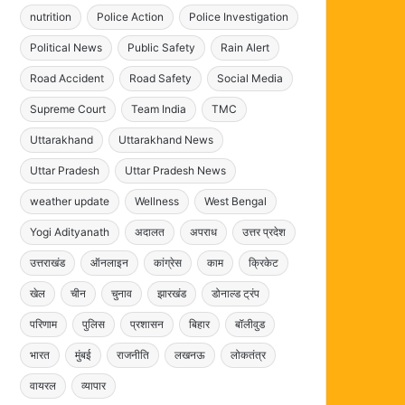
nutrition
Police Action
Police Investigation
Political News
Public Safety
Rain Alert
Road Accident
Road Safety
Social Media
Supreme Court
Team India
TMC
Uttarakhand
Uttarakhand News
Uttar Pradesh
Uttar Pradesh News
weather update
Wellness
West Bengal
Yogi Adityanath
अदालत
अपराध
उत्तर प्रदेश
उत्तराखंड
ऑनलाइन
कांग्रेस
काम
क्रिकेट
खेल
चीन
चुनाव
झारखंड
डोनाल्ड ट्रंप
परिणाम
पुलिस
प्रशासन
बिहार
बॉलीवुड
भारत
मुंबई
राजनीति
लखनऊ
लोकतंत्र
वायरल
व्यापार