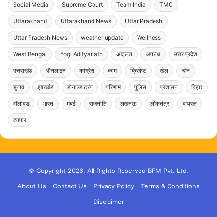
Social Media
Supreme Court
Team India
TMC
Uttarakhand
Uttarakhand News
Uttar Pradesh
Uttar Pradesh News
weather update
Wellness
West Bengal
Yogi Adityanath
अदालत
अपराध
उत्तर प्रदेश
उत्तराखंड
ऑनलाइन
कांग्रेस
काम
क्रिकेट
खेल
चीन
चुनाव
झारखंड
डोनाल्ड ट्रंप
परिणाम
पुलिस
प्रशासन
बिहार
बॉलीवुड
भारत
मुंबई
राजनीति
लखनऊ
लोकतंत्र
वायरल
व्यापार
© Copyright 2026, All Rights Reserved BFM Pvt. Ltd.
About Us
Contact Us
Privacy Policy
Terms & Conditions
Disclaimer