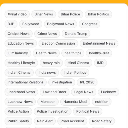
#viral video
Bihar News
Bihar Police
Bihar Politics
BJP
Bollywood
Bollywood News
Congress
Cricket News
Crime News
Donald Trump
Education News
Election Commission
Entertainment News
Film Industry
Health News
health tips
healthy-diet
Healthy Lifestyle
heavy rain
Hindi Cinema
IMD
Indian Cinema
India news
Indian Politics
International Relations
Investigation
IPL 2026
Jharkhand News
Law and Order
Legal News
Lucknow
Lucknow News
Monsoon
Narendra Modi
nutrition
Police Action
Police Investigation
Political News
Public Safety
Rain Alert
Road Accident
Road Safety