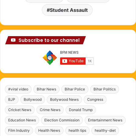
Student Assault
Subscribe to our channel
#viral video
Bihar News
Bihar Police
Bihar Politics
BJP
Bollywood
Bollywood News
Congress
Cricket News
Crime News
Donald Trump
Education News
Election Commission
Entertainment News
Film Industry
Health News
health tips
healthy-diet