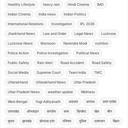
Healthy Lifestyle
heavy rain
Hindi Cinema
IMD
Indian Cinema
India news
Indian Politics
International Relations
Investigation
IPL 2026
Jharkhand News
Law and Order
Legal News
Lucknow
Lucknow News
Monsoon
Narendra Modi
nutrition
Police Action
Police Investigation
Political News
Public Safety
Rain Alert
Road Accident
Road Safety
Social Media
Supreme Court
Team India
TMC
Uttarakhand
Uttarakhand News
Uttar Pradesh
Uttar Pradesh News
weather update
Wellness
West Bengal
Yogi Adityanath
अदालत
अपराध
उत्तर प्रदेश
उत्तराखंड
ऑनलाइन
कांग्रेस
काम
क्रिकेट
खेल
चीन
चुनाव
झारखंड
डोनाल्ड ट्रंप
परिणाम
पुलिस
प्रशासन
बिहार