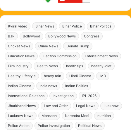
#viral video
Bihar News
Bihar Police
Bihar Politics
BJP
Bollywood
Bollywood News
Congress
Cricket News
Crime News
Donald Trump
Education News
Election Commission
Entertainment News
Film Industry
Health News
health tips
healthy-diet
Healthy Lifestyle
heavy rain
Hindi Cinema
IMD
Indian Cinema
India news
Indian Politics
International Relations
Investigation
IPL 2026
Jharkhand News
Law and Order
Legal News
Lucknow
Lucknow News
Monsoon
Narendra Modi
nutrition
Police Action
Police Investigation
Political News