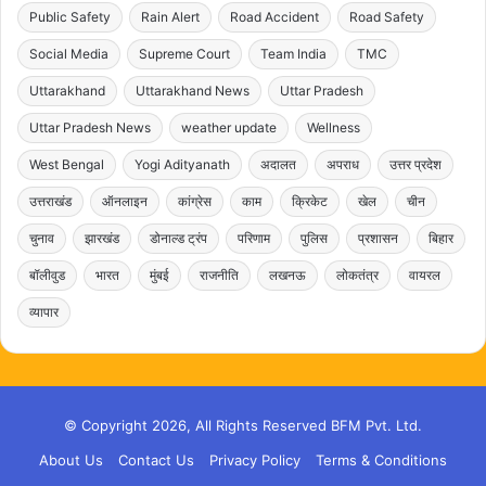
Public Safety
Rain Alert
Road Accident
Road Safety
Social Media
Supreme Court
Team India
TMC
Uttarakhand
Uttarakhand News
Uttar Pradesh
Uttar Pradesh News
weather update
Wellness
West Bengal
Yogi Adityanath
अदालत
अपराध
उत्तर प्रदेश
उत्तराखंड
ऑनलाइन
कांग्रेस
काम
क्रिकेट
खेल
चीन
चुनाव
झारखंड
डोनाल्ड ट्रंप
परिणाम
पुलिस
प्रशासन
बिहार
बॉलीवुड
भारत
मुंबई
राजनीति
लखनऊ
लोकतंत्र
वायरल
व्यापार
© Copyright 2026, All Rights Reserved BFM Pvt. Ltd.
About Us
Contact Us
Privacy Policy
Terms & Conditions