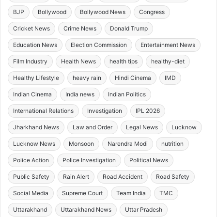
BJP
Bollywood
Bollywood News
Congress
Cricket News
Crime News
Donald Trump
Education News
Election Commission
Entertainment News
Film Industry
Health News
health tips
healthy-diet
Healthy Lifestyle
heavy rain
Hindi Cinema
IMD
Indian Cinema
India news
Indian Politics
International Relations
Investigation
IPL 2026
Jharkhand News
Law and Order
Legal News
Lucknow
Lucknow News
Monsoon
Narendra Modi
nutrition
Police Action
Police Investigation
Political News
Public Safety
Rain Alert
Road Accident
Road Safety
Social Media
Supreme Court
Team India
TMC
Uttarakhand
Uttarakhand News
Uttar Pradesh