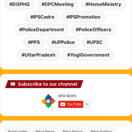
DGPHQ
DPCMeeting
HomeMinistry
IPSCadre
IPSPromotion
PoliceDepartment
PoliceOfficers
PPS
UPPolice
UPSC
UttarPradesh
YogiGovernment
Subscribe to our channel
#viral video
Bihar News
Bihar Police
Bihar Politics