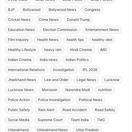
BJP
Bollywood
Bollywood News
Congress
Cricket News
Crime News
Donald Trump
Education News
Election Commission
Entertainment News
Film Industry
Health News
health tips
healthy-diet
Healthy Lifestyle
heavy rain
Hindi Cinema
IMD
Indian Cinema
India news
Indian Politics
International Relations
Investigation
IPL 2026
Jharkhand News
Law and Order
Legal News
Lucknow
Lucknow News
Monsoon
Narendra Modi
nutrition
Police Action
Police Investigation
Political News
Public Safety
Rain Alert
Road Accident
Road Safety
Social Media
Supreme Court
Team India
TMC
Uttarakhand
Uttarakhand News
Uttar Pradesh