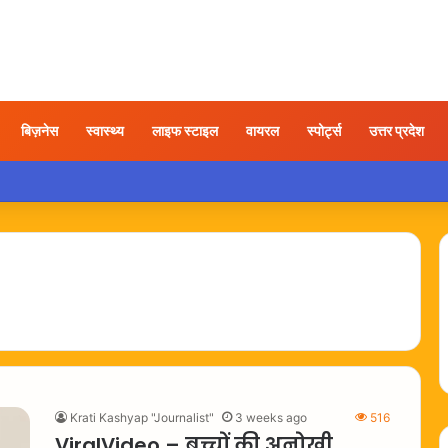
बिज़नेस
स्वास्थ्य
लाइफ स्टाइल
वायरल
स्पोर्ट्स
उत्तर प्रदेश
ी होने के बाद अयोध्या पहुंचे बृजभूषण, समर्थकों ने किया स्वागत
Krati Kashyap "Journalist"
3 weeks ago
516
ViralVideo – बच्चों की अनोखी