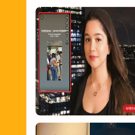
मनोरं