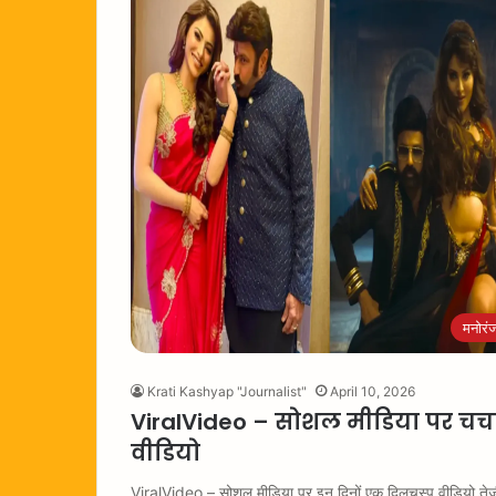
मनोरं
Krati Kashyap "Journalist"
April 10, 2026
ViralVideo – सोशल मीडिया पर चर्
वीडियो
ViralVideo – सोशल मीडिया पर इन दिनों एक दिलचस्प वीडियो तेजी 