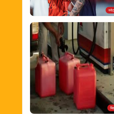
स्पोर्
बिह