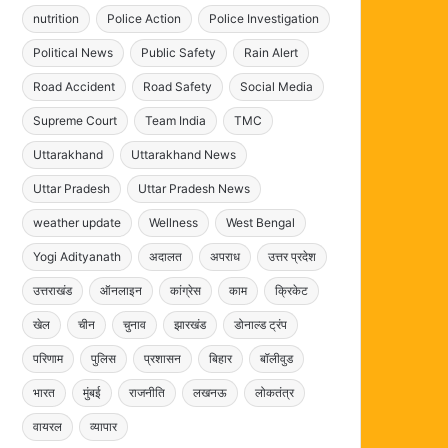
nutrition
Police Action
Police Investigation
Political News
Public Safety
Rain Alert
Road Accident
Road Safety
Social Media
Supreme Court
Team India
TMC
Uttarakhand
Uttarakhand News
Uttar Pradesh
Uttar Pradesh News
weather update
Wellness
West Bengal
Yogi Adityanath
अदालत
अपराध
उत्तर प्रदेश
उत्तराखंड
ऑनलाइन
कांग्रेस
काम
क्रिकेट
खेल
चीन
चुनाव
झारखंड
डोनाल्ड ट्रंप
परिणाम
पुलिस
प्रशासन
बिहार
बॉलीवुड
भारत
मुंबई
राजनीति
लखनऊ
लोकतंत्र
वायरल
व्यापार