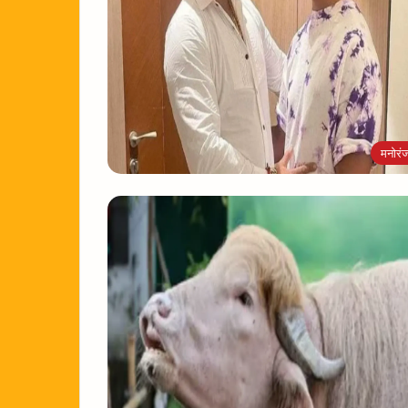
मनोरं