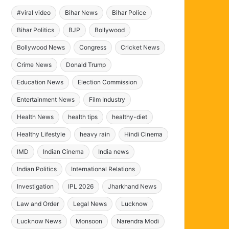
#viral video
Bihar News
Bihar Police
Bihar Politics
BJP
Bollywood
Bollywood News
Congress
Cricket News
Crime News
Donald Trump
Education News
Election Commission
Entertainment News
Film Industry
Health News
health tips
healthy-diet
Healthy Lifestyle
heavy rain
Hindi Cinema
IMD
Indian Cinema
India news
Indian Politics
International Relations
Investigation
IPL 2026
Jharkhand News
Law and Order
Legal News
Lucknow
Lucknow News
Monsoon
Narendra Modi