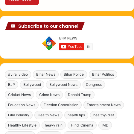
Subscribe to our channel
#viral video
Bihar News
Bihar Police
Bihar Politics
BJP
Bollywood
Bollywood News
Congress
Cricket News
Crime News
Donald Trump
Education News
Election Commission
Entertainment News
Film Industry
Health News
health tips
healthy-diet
Healthy Lifestyle
heavy rain
Hindi Cinema
IMD