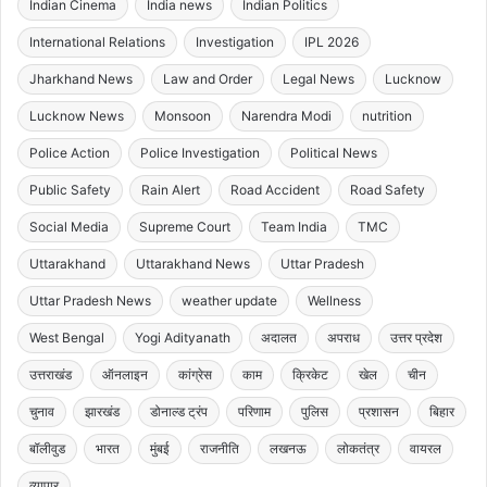
Indian Cinema
India news
Indian Politics
International Relations
Investigation
IPL 2026
Jharkhand News
Law and Order
Legal News
Lucknow
Lucknow News
Monsoon
Narendra Modi
nutrition
Police Action
Police Investigation
Political News
Public Safety
Rain Alert
Road Accident
Road Safety
Social Media
Supreme Court
Team India
TMC
Uttarakhand
Uttarakhand News
Uttar Pradesh
Uttar Pradesh News
weather update
Wellness
West Bengal
Yogi Adityanath
अदालत
अपराध
उत्तर प्रदेश
उत्तराखंड
ऑनलाइन
कांग्रेस
काम
क्रिकेट
खेल
चीन
चुनाव
झारखंड
डोनाल्ड ट्रंप
परिणाम
पुलिस
प्रशासन
बिहार
बॉलीवुड
भारत
मुंबई
राजनीति
लखनऊ
लोकतंत्र
वायरल
व्यापार