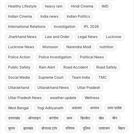
Healthy Lifestyle
heavy rain
Hindi Cinema
IMD
Indian Cinema
India news
Indian Politics
International Relations
Investigation
IPL 2026
Jharkhand News
Law and Order
Legal News
Lucknow
Lucknow News
Monsoon
Narendra Modi
nutrition
Police Action
Police Investigation
Political News
Public Safety
Rain Alert
Road Accident
Road Safety
Social Media
Supreme Court
Team India
TMC
Uttarakhand
Uttarakhand News
Uttar Pradesh
Uttar Pradesh News
weather update
Wellness
West Bengal
Yogi Adityanath
अदालत
अपराध
उत्तर प्रदेश
उत्तराखंड
ऑनलाइन
कांग्रेस
काम
क्रिकेट
खेल
चीन
चुनाव
झारखंड
डोनाल्ड ट्रंप
परिणाम
पुलिस
प्रशासन
बिहार