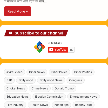
के मामले में जांच आगे बढ़ने के साथ…
Read More »
Subscribe to our channel
#viral video
Bihar News
Bihar Police
Bihar Politics
BJP
Bollywood
Bollywood News
Congress
Cricket News
Crime News
Donald Trump
Education News
Election Commission
Entertainment News
Film Industry
Health News
health tips
healthy-diet