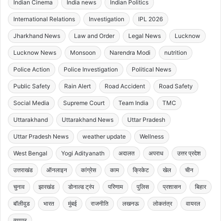
Indian Cinema
India news
Indian Politics
International Relations
Investigation
IPL 2026
Jharkhand News
Law and Order
Legal News
Lucknow
Lucknow News
Monsoon
Narendra Modi
nutrition
Police Action
Police Investigation
Political News
Public Safety
Rain Alert
Road Accident
Road Safety
Social Media
Supreme Court
Team India
TMC
Uttarakhand
Uttarakhand News
Uttar Pradesh
Uttar Pradesh News
weather update
Wellness
West Bengal
Yogi Adityanath
अदालत
अपराध
उत्तर प्रदेश
उत्तराखंड
ऑनलाइन
कांग्रेस
काम
क्रिकेट
खेल
चीन
चुनाव
झारखंड
डोनाल्ड ट्रंप
परिणाम
पुलिस
प्रशासन
बिहार
बॉलीवुड
भारत
मुंबई
राजनीति
लखनऊ
लोकतंत्र
वायरल
व्यापार