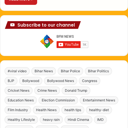
Subscribe to our channel
#viral video
Bihar News
Bihar Police
Bihar Politics
BJP
Bollywood
Bollywood News
Congress
Cricket News
Crime News
Donald Trump
Education News
Election Commission
Entertainment News
Film Industry
Health News
health tips
healthy-diet
Healthy Lifestyle
heavy rain
Hindi Cinema
IMD