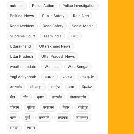
nutrition
Police Action
Police Investigation
Political News
Public Safety
Rain Alert
Road Accident
Road Safety
Social Media
Supreme Court
Team India
TMC
Uttarakhand
Uttarakhand News
Uttar Pradesh
Uttar Pradesh News
weather update
Wellness
West Bengal
Yogi Adityanath
अदालत
अपराध
उत्तर प्रदेश
उत्तराखंड
ऑनलाइन
कांग्रेस
काम
क्रिकेट
खेल
चीन
चुनाव
झारखंड
डोनाल्ड ट्रंप
परिणाम
पुलिस
प्रशासन
बिहार
बॉलीवुड
भारत
मुंबई
राजनीति
लखनऊ
लोकतंत्र
वायरल
व्यापार