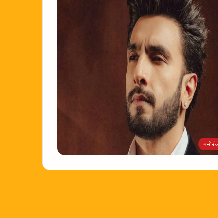
मनोरं