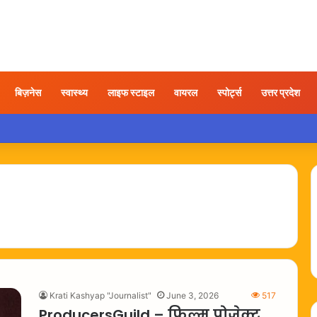
बिज़नेस
स्वास्थ्य
लाइफ स्टाइल
वायरल
स्पोर्ट्स
उत्तर प्रदेश
 तोड़फोड़ करते युवक का वीडियो वायरल, कार्रवाई की उठी मांग
Krati Kashyap "Journalist"
June 3, 2026
517
ProducersGuild – फिल्म प्रोजेक्ट