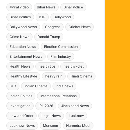
#viral video
Bihar News
Bihar Police
Bihar Politics
BJP
Bollywood
Bollywood News
Congress
Cricket News
Crime News
Donald Trump
Education News
Election Commission
Entertainment News
Film Industry
Health News
health tips
healthy-diet
Healthy Lifestyle
heavy rain
Hindi Cinema
IMD
Indian Cinema
India news
Indian Politics
International Relations
Investigation
IPL 2026
Jharkhand News
Law and Order
Legal News
Lucknow
Lucknow News
Monsoon
Narendra Modi