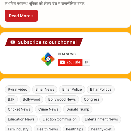
संभावित मध्यस्थ भूमिका को लेकर देश में राजनीतिक बहस…
Read More »
Subscribe to our channel
#viral video
Bihar News
Bihar Police
Bihar Politics
BJP
Bollywood
Bollywood News
Congress
Cricket News
Crime News
Donald Trump
Education News
Election Commission
Entertainment News
Film Industry
Health News
health tips
healthy-diet