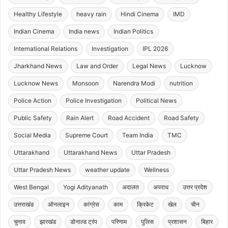
Healthy Lifestyle
heavy rain
Hindi Cinema
IMD
Indian Cinema
India news
Indian Politics
International Relations
Investigation
IPL 2026
Jharkhand News
Law and Order
Legal News
Lucknow
Lucknow News
Monsoon
Narendra Modi
nutrition
Police Action
Police Investigation
Political News
Public Safety
Rain Alert
Road Accident
Road Safety
Social Media
Supreme Court
Team India
TMC
Uttarakhand
Uttarakhand News
Uttar Pradesh
Uttar Pradesh News
weather update
Wellness
West Bengal
Yogi Adityanath
अदालत
अपराध
उत्तर प्रदेश
उत्तराखंड
ऑनलाइन
कांग्रेस
काम
क्रिकेट
खेल
चीन
चुनाव
झारखंड
डोनाल्ड ट्रंप
परिणाम
पुलिस
प्रशासन
बिहार