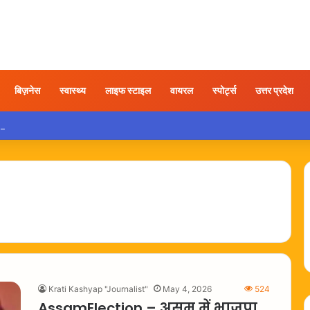
बिज़नेस
स्वास्थ्य
लाइफ स्टाइल
वायरल
स्पोर्ट्स
उत्तर प्रदेश
रिश में कार चलाते समय इन गलतियों से बचना है बेहद जरूरी
Krati Kashyap "Journalist"
May 4, 2026
524
AssamElection – असम में भाजपा