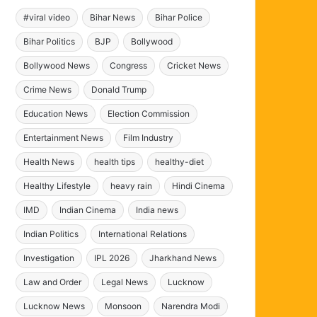
#viral video
Bihar News
Bihar Police
Bihar Politics
BJP
Bollywood
Bollywood News
Congress
Cricket News
Crime News
Donald Trump
Education News
Election Commission
Entertainment News
Film Industry
Health News
health tips
healthy-diet
Healthy Lifestyle
heavy rain
Hindi Cinema
IMD
Indian Cinema
India news
Indian Politics
International Relations
Investigation
IPL 2026
Jharkhand News
Law and Order
Legal News
Lucknow
Lucknow News
Monsoon
Narendra Modi