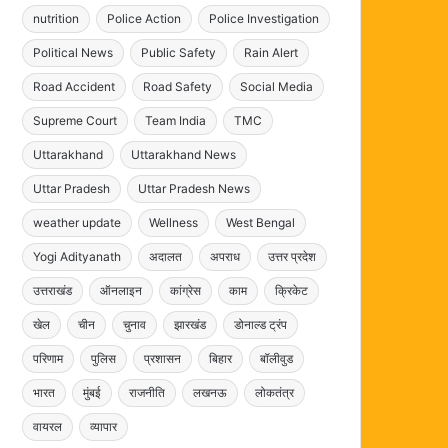
nutrition
Police Action
Police Investigation
Political News
Public Safety
Rain Alert
Road Accident
Road Safety
Social Media
Supreme Court
Team India
TMC
Uttarakhand
Uttarakhand News
Uttar Pradesh
Uttar Pradesh News
weather update
Wellness
West Bengal
Yogi Adityanath
अदालत
अपराध
उत्तर प्रदेश
उत्तराखंड
ऑनलाइन
कांग्रेस
काम
क्रिकेट
खेल
चीन
चुनाव
झारखंड
डोनाल्ड ट्रंप
परिणाम
पुलिस
प्रशासन
बिहार
बॉलीवुड
भारत
मुंबई
राजनीति
लखनऊ
लोकतंत्र
वायरल
व्यापार