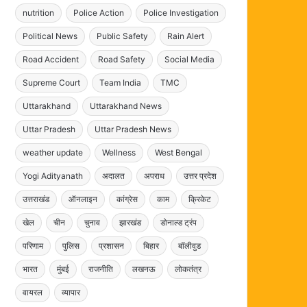
nutrition
Police Action
Police Investigation
Political News
Public Safety
Rain Alert
Road Accident
Road Safety
Social Media
Supreme Court
Team India
TMC
Uttarakhand
Uttarakhand News
Uttar Pradesh
Uttar Pradesh News
weather update
Wellness
West Bengal
Yogi Adityanath
अदालत
अपराध
उत्तर प्रदेश
उत्तराखंड
ऑनलाइन
कांग्रेस
काम
क्रिकेट
खेल
चीन
चुनाव
झारखंड
डोनाल्ड ट्रंप
परिणाम
पुलिस
प्रशासन
बिहार
बॉलीवुड
भारत
मुंबई
राजनीति
लखनऊ
लोकतंत्र
वायरल
व्यापार