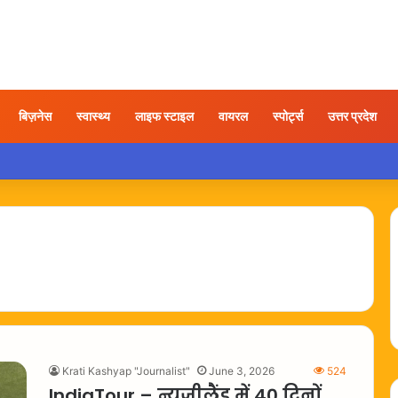
बिज़नेस
स्वास्थ्य
लाइफ स्टाइल
वायरल
स्पोर्ट्स
उत्तर प्रदेश
ड़फोड़ करते युवक का वीडियो वायरल, कार्रवाई की उठी मांग
Krati Kashyap "Journalist"
June 3, 2026
524
IndiaTour – न्यूजीलैंड में 40 दिनों