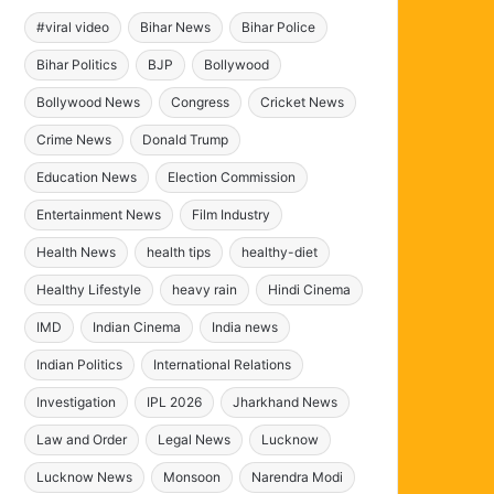
#viral video
Bihar News
Bihar Police
Bihar Politics
BJP
Bollywood
Bollywood News
Congress
Cricket News
Crime News
Donald Trump
Education News
Election Commission
Entertainment News
Film Industry
Health News
health tips
healthy-diet
Healthy Lifestyle
heavy rain
Hindi Cinema
IMD
Indian Cinema
India news
Indian Politics
International Relations
Investigation
IPL 2026
Jharkhand News
Law and Order
Legal News
Lucknow
Lucknow News
Monsoon
Narendra Modi