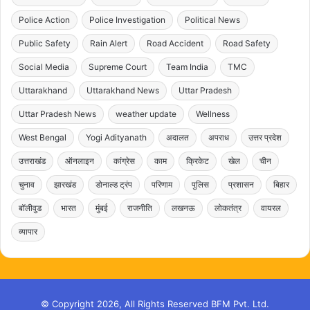
Police Action
Police Investigation
Political News
Public Safety
Rain Alert
Road Accident
Road Safety
Social Media
Supreme Court
Team India
TMC
Uttarakhand
Uttarakhand News
Uttar Pradesh
Uttar Pradesh News
weather update
Wellness
West Bengal
Yogi Adityanath
अदालत
अपराध
उत्तर प्रदेश
उत्तराखंड
ऑनलाइन
कांग्रेस
काम
क्रिकेट
खेल
चीन
चुनाव
झारखंड
डोनाल्ड ट्रंप
परिणाम
पुलिस
प्रशासन
बिहार
बॉलीवुड
भारत
मुंबई
राजनीति
लखनऊ
लोकतंत्र
वायरल
व्यापार
© Copyright 2026, All Rights Reserved BFM Pvt. Ltd.