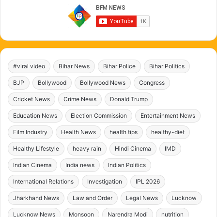
#viral video
Bihar News
Bihar Police
Bihar Politics
BJP
Bollywood
Bollywood News
Congress
Cricket News
Crime News
Donald Trump
Education News
Election Commission
Entertainment News
Film Industry
Health News
health tips
healthy-diet
Healthy Lifestyle
heavy rain
Hindi Cinema
IMD
Indian Cinema
India news
Indian Politics
International Relations
Investigation
IPL 2026
Jharkhand News
Law and Order
Legal News
Lucknow
Lucknow News
Monsoon
Narendra Modi
nutrition