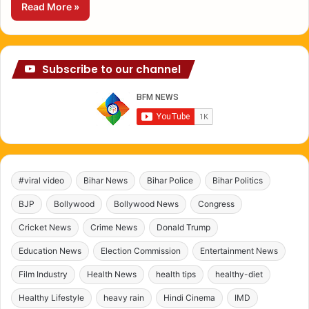
Read More »
Subscribe to our channel
#viral video
Bihar News
Bihar Police
Bihar Politics
BJP
Bollywood
Bollywood News
Congress
Cricket News
Crime News
Donald Trump
Education News
Election Commission
Entertainment News
Film Industry
Health News
health tips
healthy-diet
Healthy Lifestyle
heavy rain
Hindi Cinema
IMD