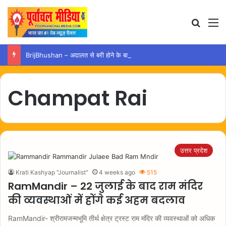
Search
M
BrijBhushan – अदालत से बरी होने के बाद अयोध्या पहुंचे बृजभूषण, समर्थकों ने किया स्वागत
Champat Rai
उत्तर प्रदेश
Krati Kashyap "Journalist"
4 weeks ago
515
RamMandir – 22 जुलाई के बाद राम मंदिर
की व्यवस्थाओं में होंगे कई अहम बदलाव
RamMandir- श्रीरामजन्मभूमि तीर्थ क्षेत्र ट्रस्ट राम मंदिर की व्यवस्थाओं को अधिक