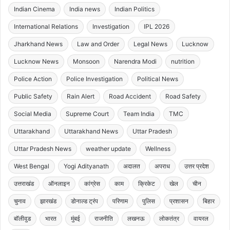
Indian Cinema
India news
Indian Politics
International Relations
Investigation
IPL 2026
Jharkhand News
Law and Order
Legal News
Lucknow
Lucknow News
Monsoon
Narendra Modi
nutrition
Police Action
Police Investigation
Political News
Public Safety
Rain Alert
Road Accident
Road Safety
Social Media
Supreme Court
Team India
TMC
Uttarakhand
Uttarakhand News
Uttar Pradesh
Uttar Pradesh News
weather update
Wellness
West Bengal
Yogi Adityanath
अदालत
अपराध
उत्तर प्रदेश
उत्तराखंड
ऑनलाइन
कांग्रेस
काम
क्रिकेट
खेल
चीन
चुनाव
झारखंड
डोनाल्ड ट्रंप
परिणाम
पुलिस
प्रशासन
बिहार
बॉलीवुड
भारत
मुंबई
राजनीति
लखनऊ
लोकतंत्र
वायरल