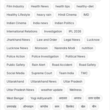
Film Industry
Health News
health tips
healthy-diet
Healthy Lifestyle
heavy rain
Hindi Cinema
IMD
Indian Cinema
India news
Indian Politics
International Relations
Investigation
IPL 2026
Jharkhand News
Law and Order
Legal News
Lucknow
Lucknow News
Monsoon
Narendra Modi
nutrition
Police Action
Police Investigation
Political News
Public Safety
Rain Alert
Road Accident
Road Safety
Social Media
Supreme Court
Team India
TMC
Uttarakhand
Uttarakhand News
Uttar Pradesh
Uttar Pradesh News
weather update
Wellness
West Bengal
Yogi Adityanath
अदालत
अपराध
उत्तर प्रदेश
उत्तराखंड
ऑनलाइन
कांग्रेस
काम
क्रिकेट
खेल
चीन