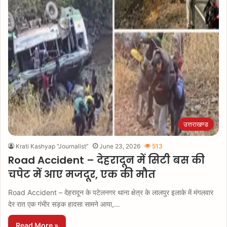
उत्तराखण्ड
Krati Kashyap "Journalist"
June 23, 2026
513
Road Accident – देहरादून में सिटी बस की
चपेट में आए मजदूर, एक की मौत
Road Accident – देहरादून के पटेलनगर थाना क्षेत्र के लालपुर इलाके में मंगलवार
देर रात एक गंभीर सड़क हादसा सामने आया,…
Read More »