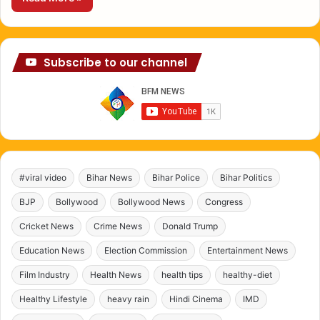
Subscribe to our channel
#viral video
Bihar News
Bihar Police
Bihar Politics
BJP
Bollywood
Bollywood News
Congress
Cricket News
Crime News
Donald Trump
Education News
Election Commission
Entertainment News
Film Industry
Health News
health tips
healthy-diet
Healthy Lifestyle
heavy rain
Hindi Cinema
IMD