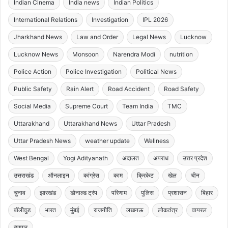
Indian Cinema
India news
Indian Politics
International Relations
Investigation
IPL 2026
Jharkhand News
Law and Order
Legal News
Lucknow
Lucknow News
Monsoon
Narendra Modi
nutrition
Police Action
Police Investigation
Political News
Public Safety
Rain Alert
Road Accident
Road Safety
Social Media
Supreme Court
Team India
TMC
Uttarakhand
Uttarakhand News
Uttar Pradesh
Uttar Pradesh News
weather update
Wellness
West Bengal
Yogi Adityanath
अदालत
अपराध
उत्तर प्रदेश
उत्तराखंड
ऑनलाइन
कांग्रेस
काम
क्रिकेट
खेल
चीन
चुनाव
झारखंड
डोनाल्ड ट्रंप
परिणाम
पुलिस
प्रशासन
बिहार
बॉलीवुड
भारत
मुंबई
राजनीति
लखनऊ
लोकतंत्र
वायरल
व्यापार