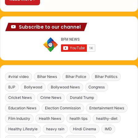
Subscribe to our channel
#viral video
Bihar News
Bihar Police
Bihar Politics
BJP
Bollywood
Bollywood News
Congress
Cricket News
Crime News
Donald Trump
Education News
Election Commission
Entertainment News
Film Industry
Health News
health tips
healthy-diet
Healthy Lifestyle
heavy rain
Hindi Cinema
IMD