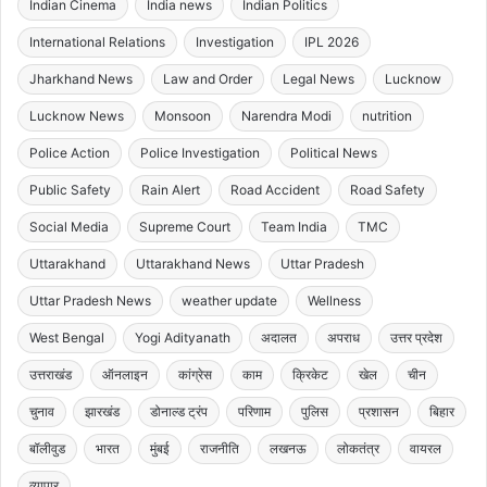
Indian Cinema
India news
Indian Politics
International Relations
Investigation
IPL 2026
Jharkhand News
Law and Order
Legal News
Lucknow
Lucknow News
Monsoon
Narendra Modi
nutrition
Police Action
Police Investigation
Political News
Public Safety
Rain Alert
Road Accident
Road Safety
Social Media
Supreme Court
Team India
TMC
Uttarakhand
Uttarakhand News
Uttar Pradesh
Uttar Pradesh News
weather update
Wellness
West Bengal
Yogi Adityanath
अदालत
अपराध
उत्तर प्रदेश
उत्तराखंड
ऑनलाइन
कांग्रेस
काम
क्रिकेट
खेल
चीन
चुनाव
झारखंड
डोनाल्ड ट्रंप
परिणाम
पुलिस
प्रशासन
बिहार
बॉलीवुड
भारत
मुंबई
राजनीति
लखनऊ
लोकतंत्र
वायरल
व्यापार