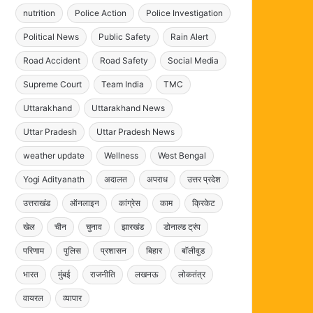
nutrition
Police Action
Police Investigation
Political News
Public Safety
Rain Alert
Road Accident
Road Safety
Social Media
Supreme Court
Team India
TMC
Uttarakhand
Uttarakhand News
Uttar Pradesh
Uttar Pradesh News
weather update
Wellness
West Bengal
Yogi Adityanath
अदालत
अपराध
उत्तर प्रदेश
उत्तराखंड
ऑनलाइन
कांग्रेस
काम
क्रिकेट
खेल
चीन
चुनाव
झारखंड
डोनाल्ड ट्रंप
परिणाम
पुलिस
प्रशासन
बिहार
बॉलीवुड
भारत
मुंबई
राजनीति
लखनऊ
लोकतंत्र
वायरल
व्यापार