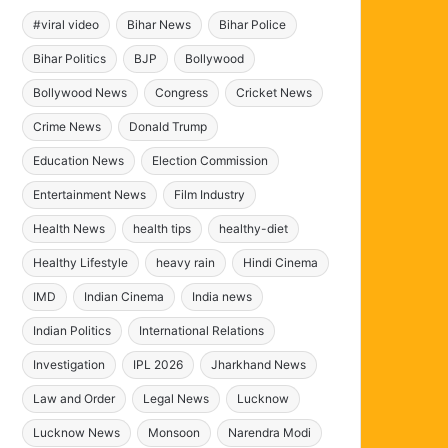
#viral video
Bihar News
Bihar Police
Bihar Politics
BJP
Bollywood
Bollywood News
Congress
Cricket News
Crime News
Donald Trump
Education News
Election Commission
Entertainment News
Film Industry
Health News
health tips
healthy-diet
Healthy Lifestyle
heavy rain
Hindi Cinema
IMD
Indian Cinema
India news
Indian Politics
International Relations
Investigation
IPL 2026
Jharkhand News
Law and Order
Legal News
Lucknow
Lucknow News
Monsoon
Narendra Modi