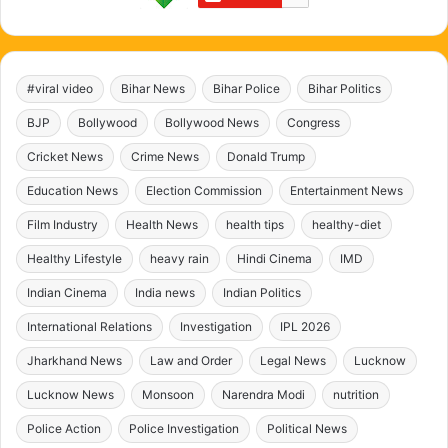
#viral video
Bihar News
Bihar Police
Bihar Politics
BJP
Bollywood
Bollywood News
Congress
Cricket News
Crime News
Donald Trump
Education News
Election Commission
Entertainment News
Film Industry
Health News
health tips
healthy-diet
Healthy Lifestyle
heavy rain
Hindi Cinema
IMD
Indian Cinema
India news
Indian Politics
International Relations
Investigation
IPL 2026
Jharkhand News
Law and Order
Legal News
Lucknow
Lucknow News
Monsoon
Narendra Modi
nutrition
Police Action
Police Investigation
Political News