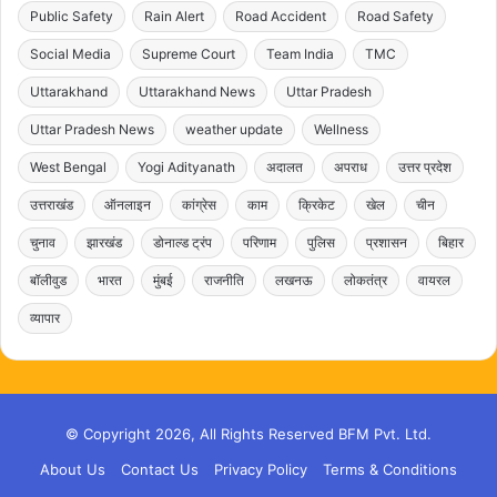
Public Safety
Rain Alert
Road Accident
Road Safety
Social Media
Supreme Court
Team India
TMC
Uttarakhand
Uttarakhand News
Uttar Pradesh
Uttar Pradesh News
weather update
Wellness
West Bengal
Yogi Adityanath
अदालत
अपराध
उत्तर प्रदेश
उत्तराखंड
ऑनलाइन
कांग्रेस
काम
क्रिकेट
खेल
चीन
चुनाव
झारखंड
डोनाल्ड ट्रंप
परिणाम
पुलिस
प्रशासन
बिहार
बॉलीवुड
भारत
मुंबई
राजनीति
लखनऊ
लोकतंत्र
वायरल
व्यापार
© Copyright 2026, All Rights Reserved BFM Pvt. Ltd.
About Us
Contact Us
Privacy Policy
Terms & Conditions