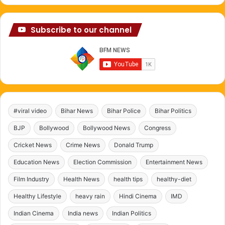
Subscribe to our channel
#viral video
Bihar News
Bihar Police
Bihar Politics
BJP
Bollywood
Bollywood News
Congress
Cricket News
Crime News
Donald Trump
Education News
Election Commission
Entertainment News
Film Industry
Health News
health tips
healthy-diet
Healthy Lifestyle
heavy rain
Hindi Cinema
IMD
Indian Cinema
India news
Indian Politics