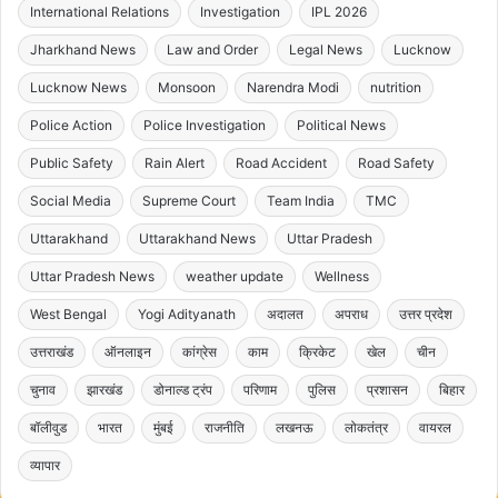
International Relations
Investigation
IPL 2026
Jharkhand News
Law and Order
Legal News
Lucknow
Lucknow News
Monsoon
Narendra Modi
nutrition
Police Action
Police Investigation
Political News
Public Safety
Rain Alert
Road Accident
Road Safety
Social Media
Supreme Court
Team India
TMC
Uttarakhand
Uttarakhand News
Uttar Pradesh
Uttar Pradesh News
weather update
Wellness
West Bengal
Yogi Adityanath
अदालत
अपराध
उत्तर प्रदेश
उत्तराखंड
ऑनलाइन
कांग्रेस
काम
क्रिकेट
खेल
चीन
चुनाव
झारखंड
डोनाल्ड ट्रंप
परिणाम
पुलिस
प्रशासन
बिहार
बॉलीवुड
भारत
मुंबई
राजनीति
लखनऊ
लोकतंत्र
वायरल
व्यापार