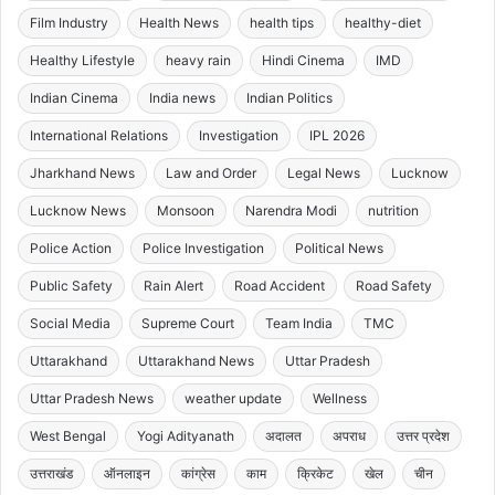
Film Industry
Health News
health tips
healthy-diet
Healthy Lifestyle
heavy rain
Hindi Cinema
IMD
Indian Cinema
India news
Indian Politics
International Relations
Investigation
IPL 2026
Jharkhand News
Law and Order
Legal News
Lucknow
Lucknow News
Monsoon
Narendra Modi
nutrition
Police Action
Police Investigation
Political News
Public Safety
Rain Alert
Road Accident
Road Safety
Social Media
Supreme Court
Team India
TMC
Uttarakhand
Uttarakhand News
Uttar Pradesh
Uttar Pradesh News
weather update
Wellness
West Bengal
Yogi Adityanath
अदालत
अपराध
उत्तर प्रदेश
उत्तराखंड
ऑनलाइन
कांग्रेस
काम
क्रिकेट
खेल
चीन