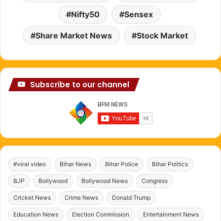
Nifty50
Sensex
Share Market News
Stock Market
Subscribe to our channel
#viral video
Bihar News
Bihar Police
Bihar Politics
BJP
Bollywood
Bollywood News
Congress
Cricket News
Crime News
Donald Trump
Education News
Election Commission
Entertainment News