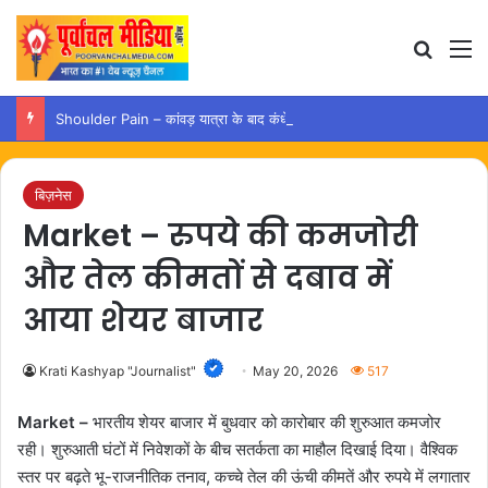
Search
M
Shoulder Pain – कांवड़ यात्रा के बाद कंधे में दर्द हो तो अपनाएं ये आसान उपाय
बिज़नेस
Market – रुपये की कमजोरी
और तेल कीमतों से दबाव में
आया शेयर बाजार
Krati Kashyap "Journalist"
May 20, 2026
517
Market –
भारतीय शेयर बाजार में बुधवार को कारोबार की शुरुआत कमजोर
रही। शुरुआती घंटों में निवेशकों के बीच सतर्कता का माहौल दिखाई दिया। वैश्विक
स्तर पर बढ़ते भू-राजनीतिक तनाव, कच्चे तेल की ऊंची कीमतें और रुपये में लगातार