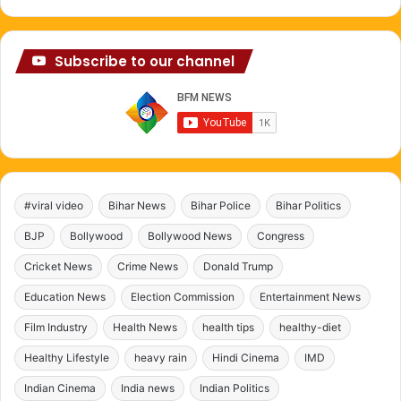
Subscribe to our channel
#viral video
Bihar News
Bihar Police
Bihar Politics
BJP
Bollywood
Bollywood News
Congress
Cricket News
Crime News
Donald Trump
Education News
Election Commission
Entertainment News
Film Industry
Health News
health tips
healthy-diet
Healthy Lifestyle
heavy rain
Hindi Cinema
IMD
Indian Cinema
India news
Indian Politics