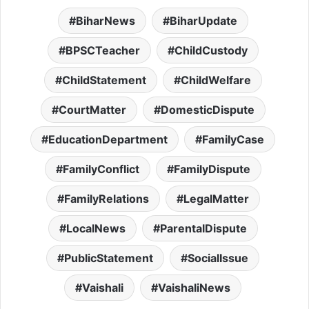
BiharNews
BiharUpdate
BPSCTeacher
ChildCustody
ChildStatement
ChildWelfare
CourtMatter
DomesticDispute
EducationDepartment
FamilyCase
FamilyConflict
FamilyDispute
FamilyRelations
LegalMatter
LocalNews
ParentalDispute
PublicStatement
SocialIssue
Vaishali
VaishaliNews