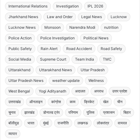
International Relations
Investigation
IPL 2026
Jharkhand News
Law and Order
Legal News
Lucknow
Lucknow News
Monsoon
Narendra Modi
nutrition
Police Action
Police Investigation
Political News
Public Safety
Rain Alert
Road Accident
Road Safety
Social Media
Supreme Court
Team India
TMC
Uttarakhand
Uttarakhand News
Uttar Pradesh
Uttar Pradesh News
weather update
Wellness
West Bengal
Yogi Adityanath
अदालत
अपराध
उत्तर प्रदेश
उत्तराखंड
ऑनलाइन
कांग्रेस
काम
क्रिकेट
खेल
चीन
चुनाव
झारखंड
डोनाल्ड ट्रंप
परिणाम
पुलिस
प्रशासन
बिहार
बॉलीवुड
भारत
मुंबई
राजनीति
लखनऊ
लोकतंत्र
वायरल
व्यापार